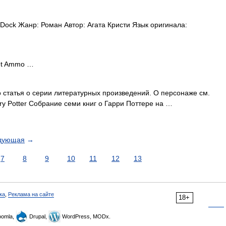
 Dock Жанр: Роман Автор: Агата Кристи Язык оригинала:
let Ammo …
статья о серии литературных произведений. О персонаже см.
ry Potter Собрание семи книг о Гарри Поттере на …
дующая
→
7
8
9
10
11
12
13
ка
,
Реклама на сайте
18+
omla,
Drupal,
WordPress, MODx.