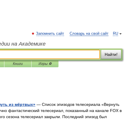
Запомнить сайт
Словарь на свой сайт
RU
едии на Академике
Найти!
Книги
Игры ⚽
нуть из мёртвых»
— Список эпизодов телесериала «Вернуть
учно фантастический телесериал, показанный на канале FOX в
рого сезона телесериал закрыли. Последний эпизод был