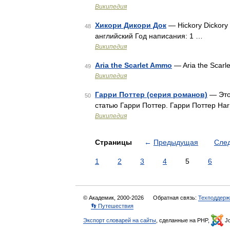
Википедия
Хикори Дикори Док
— Hickory Dickory
48
английский Год написания: 1 …
Википедия
Aria the Scarlet Ammo
— Aria the Scar
49
Википедия
Гарри Поттер (серия романов)
— Это 
50
статью Гарри Поттер. Гарри Поттер Har
Википедия
Страницы
←
Предыдущая
Сле
1
2
3
4
5
6
© Академик, 2000-2026
Обратная связь:
Техподдерж
👣 Путешествия
Экспорт словарей на сайты
, сделанные на PHP,
Jo