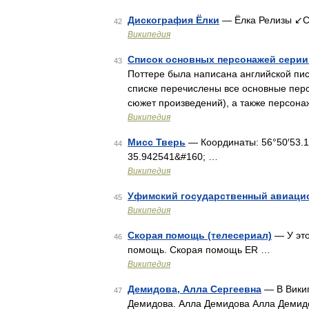
Дискография Ёлки
— Ёлка Релизы ↙С
42
Википедия
Список основных персонажей серии
43
Поттере была написана английской писа
списке перечислены все основные пер
сюжет произведений), а также персон
Википедия
Мисс Тверь
— Координаты: 56°50′53.17″
44
35.942541&#160; …
Википедия
Уфимский государственный авиацио
45
Википедия
Скорая помощь (телесериал)
— У это
46
помощь. Скорая помощь ER …
Википедия
Демидова, Алла Сергеевна
— В Викип
47
Демидова. Алла Демидова Алла Демидо