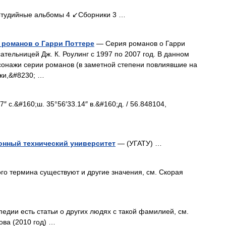
тудийные альбомы 4 ↙Сборники 3 …
 романов о Гарри Поттере
— Серия романов о Гарри
тельницей Дж. К. Роулинг с 1997 по 2007 год. В данном
сонажи серии романов (в заметной степени повлиявшие на
ажи,&#8230; …
 с.&#160;ш. 35°56′33.14″ в.&#160;д. / 56.848104,
нный технический университет
— (УГАТУ) …
го термина существуют и другие значения, см. Скорая
едии есть статьи о других людях с такой фамилией, см.
ва (2010 год) …